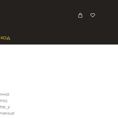
 КОД
енна
ни.
е, у
ечение