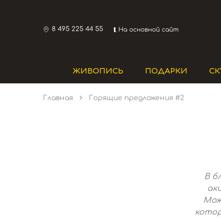
8 495 225 44 55
⮬ На основной сайт
ЖИВОПИСЬ
ПОДАРКИ
СК
Главная
Горящие предложения​ #2
В б
ак
Мож
котор