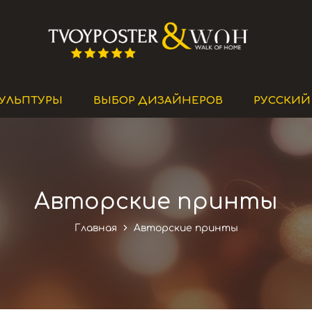
Премиальные
Интернет-
постеры
магазин
и
картины
УЛЬПТУРЫ
ВЫБОР ДИЗАЙНЕРОВ
РУССКИЙ
Авторские принты
Главная
Авторские принты