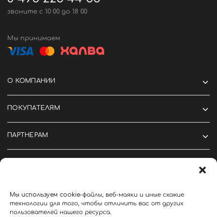
звоните c 10 00 до 18 00
Мы принимаем
О КОМПАНИИ
ПОКУПАТЕЛЯМ
ПАРТНЕРАМ
Мы
используем
cookie
-файлы, веб-маяки и иные схожие
©2024 Крутые вещи тут
технологии для того, чтобы отличить вас от других
Политика конфиденциальности
Политика cookie
пользователей нашего ресурса.