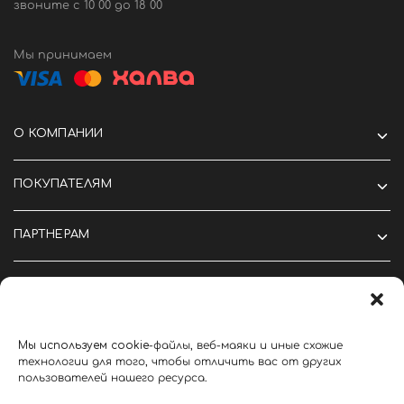
звоните c 10 00 до 18 00
Мы принимаем
О КОМПАНИИ
ПОКУПАТЕЛЯМ
ПАРТНЕРАМ
Мы
используем
cookie
-файлы, веб-маяки и иные схожие
©2024 Крутые вещи тут
технологии для того, чтобы отличить вас от других
Политика конфиденциальности
Политика cookie
пользователей нашего ресурса.