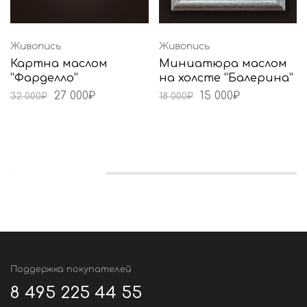
Живопись
Живопись
Картна маслом
Миниатюра маслом
“Фарделло”
на холсте “Балерина”
27 000
₽
15 000
₽
32 000
₽
18 000
₽
Поддержка покупателей
8 495 225 44 55