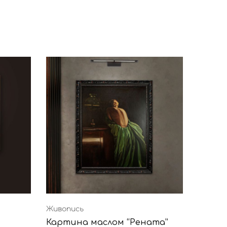
Живопись
Живопи
Картина маслом “Рената”
Карти