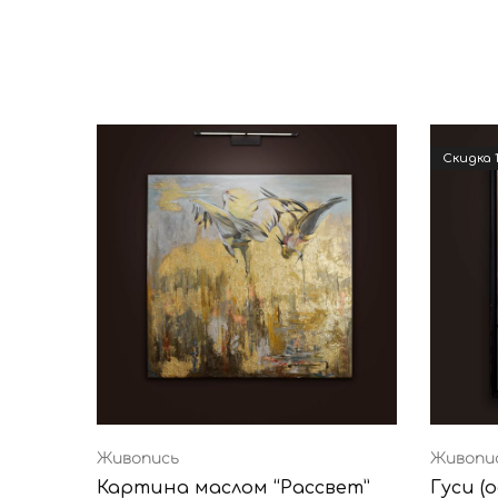
Cкидка 
Живопись
Живопи
Картина маслом “Рассвет”
Гуси (