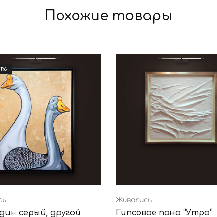
Похожие товары
11%
сь
Живопись
один серый, другой
Гипсовое пано “Утро”