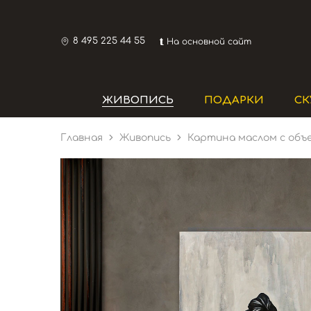
8 495 225 44 55
⮬ На основной сайт
ЖИВОПИСЬ
ПОДАРКИ
СК
Главная
Живопись
Картина маслом с объ