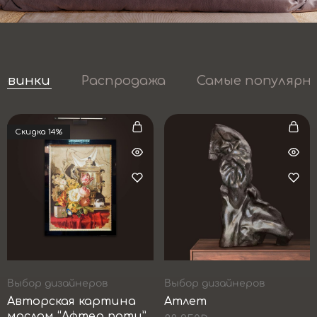
овинки
Распродажа
Самые популярн
Cкидка 14%
Выбор дизайнеров
Выбор дизайнеров
Авторская картина
Атлет
маслом “Афтер пати”