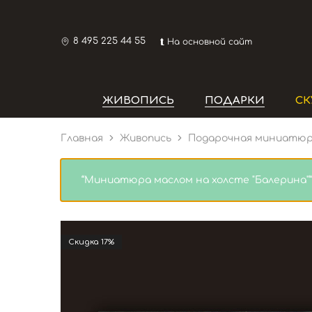
8 495 225 44 55
⮬ На основной сайт
ЖИВОПИСЬ
ПОДАРКИ
СК
Главная
Живопись
Подарочная миниатюра
“Миниатюра маслом на холсте "Балерина"”
Cкидка 17%