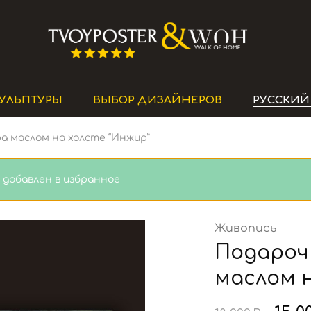
Премиальные
Интернет-
постеры
магазин
и
картины
УЛЬПТУРЫ
ВЫБОР ДИЗАЙНЕРОВ
РУССКИЙ
 маслом на холсте “Инжир”
 добавлен в избранное
Живопись
Подароч
маслом н