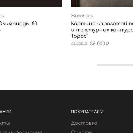
сь
Живопись
Олимпиады-80
Картина из золотой 
и текстурных контуро
₽
Торос”
36 000
₽
41 000
₽
АНИИ
ПОКУПАТЕЛЯМ
кты
Доставка
вая информация
Оплата