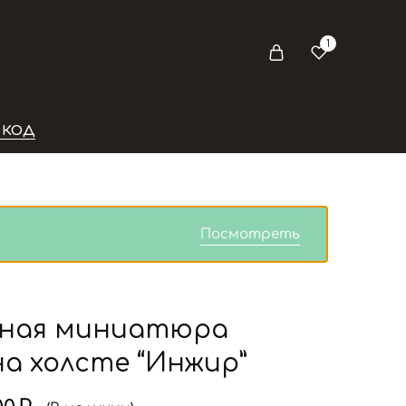
1
 КОД
Посмотреть
ная миниатюра
а холсте “Инжир”