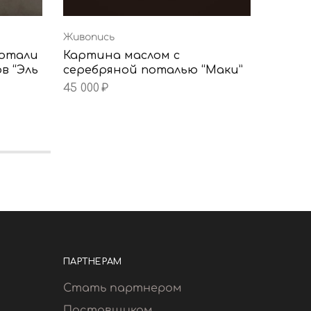
Живопись
Живопи
потали
Картина маслом с
Текст
в “Эль
серебряной поталью “Маки”
золот
45 000
₽
29 000
ПАРТНЕРАМ
Стать партнером
Поставщикам