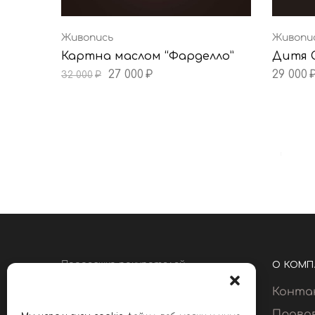
Живопись
Живопи
Картна маслом “Фарделло”
Дитя 
27 000
₽
29 000
32 000
₽
Поддержка покупателей
О КОМП
8 495 225 44 55
Конта
звоните c 10 00 до 18 00
Право