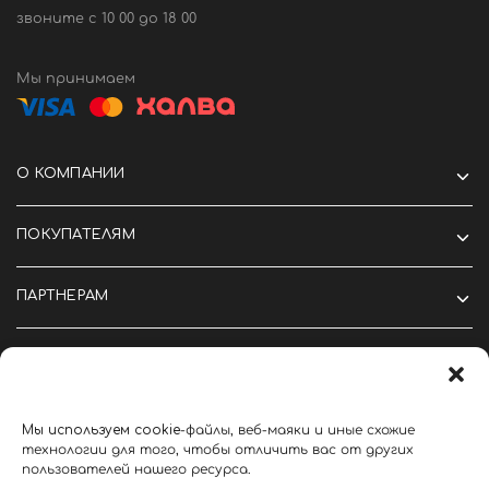
звоните c 10 00 до 18 00
Мы принимаем
О КОМПАНИИ
ПОКУПАТЕЛЯМ
ПАРТНЕРАМ
Мы
используем
cookie
-файлы, веб-маяки и иные схожие
©2024 Крутые вещи тут
технологии для того, чтобы отличить вас от других
Политика конфиденциальности
Политика cookie
пользователей нашего ресурса.