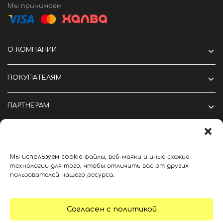
Мы принимаем
О КОМПАНИИ
ПОКУПАТЕЛЯМ
ПАРТНЕРАМ
Мы
используем
cookie
-файлы, веб-маяки и иные схожие
технологии для того, чтобы отличить вас от других
©2024 Крутые вещи тут
пользователей нашего ресурса.
Политика конфиденциальности
Политика cookie
Согласен с политикой
1