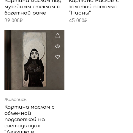
Картина маслом под
Картина маслом с
музейным стеклом в
золотой поталью
багетной раме
“Пионы”
39 000
₽
45 000
₽
Живопись
Картина маслом с
объемной
подсветкой на
светодиодах
“Девушка в