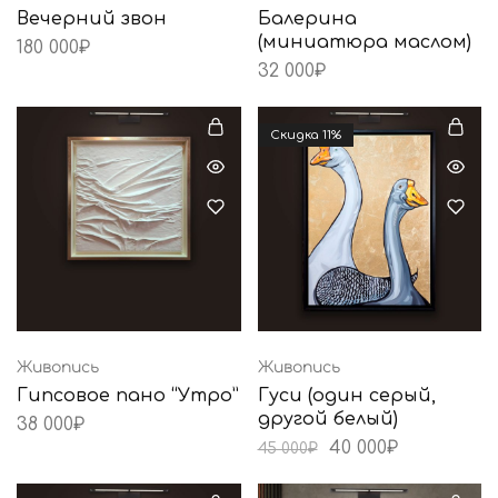
Вечерний звон
Балерина
(миниатюра маслом)
180 000
₽
32 000
₽
Cкидка 11%
Живопись
Живопись
Гипсовое пано “Утро”
Гуси (один серый,
другой белый)
38 000
₽
40 000
₽
45 000
₽