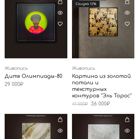
Cкидка 12%
Живопись
Живопись
Дитя Олимпиады-80
Картина из золотой
потали и
29 000
₽
текстурных
контуров “Эль Торос”
36 000
₽
41 000
₽