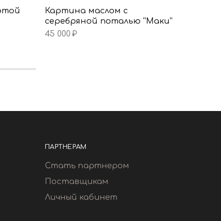
отой
Картина маслом с
Гипсо
серебряной поталью “Маки”
38 000
45 000
₽
ПАРТНЕРАМ
Стать партнером
Поставщикам
Личный кабинет