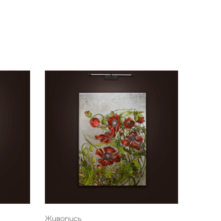
Живопись
Живопи