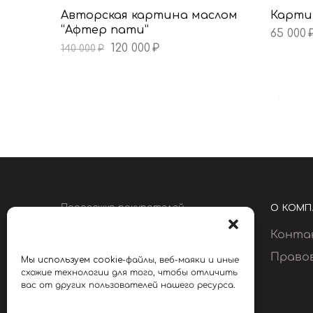
Авторская картина маслом
Карти
“Афтер пати”
65 000
120 000
₽
140 000
₽
Поддержка покупателей
О КОМП
8 495 225 44 55
Конта
звоните c 10 00 до 18 00
Право
Мы
используем
cookie
-файлы, веб-маяки и иные
схожие технологии для того, чтобы отличить
вас от других пользователей нашего ресурса.
Мы принимаем