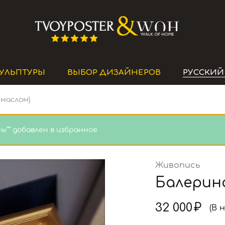
Премиальные
Интернет-
постеры
магазин
и
картины
УЛЬПТУРЫ
ВЫБОР ДИЗАЙНЕРОВ
РУССКИЙ
маслом)
ы"” добавлен в избранное
Живопись
Балерин
32 000
₽
(В 