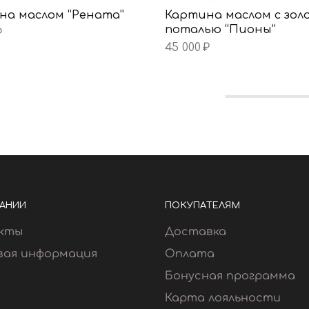
на маслом “Рената”
Картина маслом с зол
поталью “Пионы”
₽
45 000
₽
АНИИ
ПОКУПАТЕЛЯМ
кты
Доставка
вая информация
Оплата
Бонусная программа
Карта лояльности