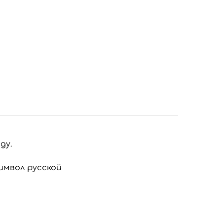
ду.
имвол русской