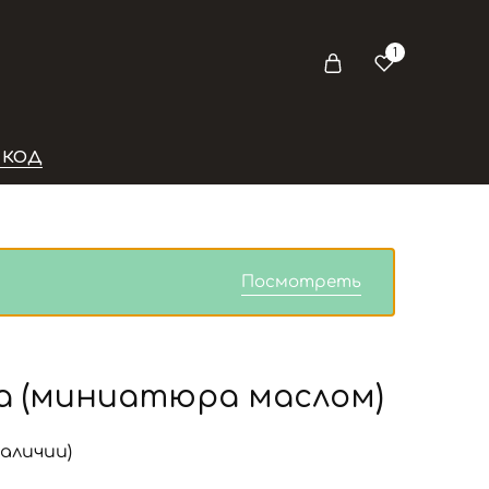
1
 КОД
Посмотреть
а (миниатюра маслом)
наличии)