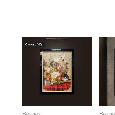
Cкидка 14%
Живопись
Живопи